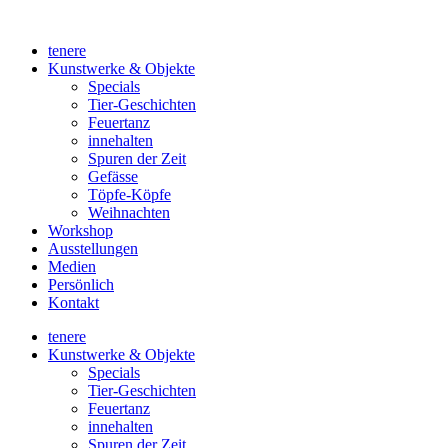
Zum
Inhalt
tenere
wechseln
Kunstwerke & Objekte
Specials
Tier-Geschichten
Feuertanz
innehalten
Spuren der Zeit
Gefässe
Töpfe-Köpfe
Weihnachten
Workshop
Ausstellungen
Medien
Persönlich
Kontakt
tenere
Kunstwerke & Objekte
Specials
Tier-Geschichten
Feuertanz
innehalten
Spuren der Zeit