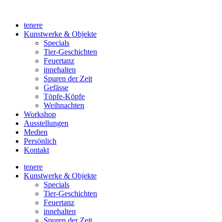
Zum
Inhalt
tenere
wechseln
Kunstwerke & Objekte
Specials
Tier-Geschichten
Feuertanz
innehalten
Spuren der Zeit
Gefässe
Töpfe-Köpfe
Weihnachten
Workshop
Ausstellungen
Medien
Persönlich
Kontakt
tenere
Kunstwerke & Objekte
Specials
Tier-Geschichten
Feuertanz
innehalten
Spuren der Zeit