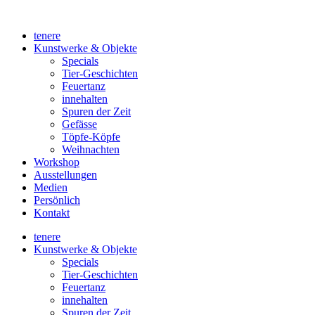
Zum
Inhalt
tenere
wechseln
Kunstwerke & Objekte
Specials
Tier-Geschichten
Feuertanz
innehalten
Spuren der Zeit
Gefässe
Töpfe-Köpfe
Weihnachten
Workshop
Ausstellungen
Medien
Persönlich
Kontakt
tenere
Kunstwerke & Objekte
Specials
Tier-Geschichten
Feuertanz
innehalten
Spuren der Zeit